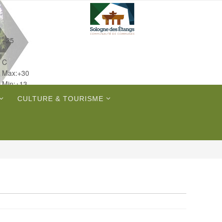
+
25
°
C
Max:
+
30
Min:
+
13
Jeu.
CULTURE & TOURISME
Sam.
Dim.