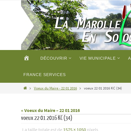
Passer
vers
le
contenu
Passer
ACCUEIL
DÉCOUVRIR
VIE MUNICIPALE
A
vers
le
contenu
FRANCE SERVICES
Home
Voeux du Maire - 22 01 2016
voeux 22 01 2016 KC (34)
« Voeux du Maire – 22 01 2016
voeux 22 01 2016 KC (34)
La taille totale est de
1575 × 1050
pixels