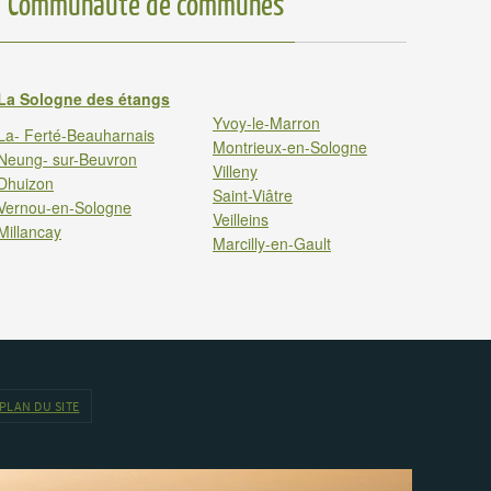
Communauté de communes
La Sologne des étangs
Yvoy-le-Marron
La- Ferté-Beauharnais
Montrieux-en-Sologne
Neung- sur-Beuvron
Villeny
Dhuizon
Saint-Viâtre
Vernou-en-Sologne
Veilleins
Millancay
Marcilly-en-Gault
PLAN DU SITE