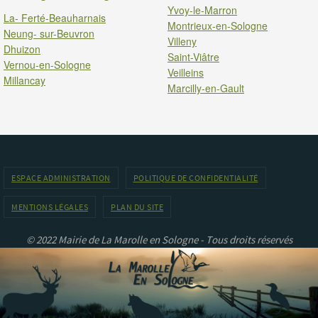
Yvoy-le-Marron
La- Ferté-Beauharnais
Montrieux-en-Sologne
Neung- sur-Beuvron
Villeny
Dhuizon
Saint-Viâtre
Vernou-en-Sologne
Veilleins
Millancay
Marcilly-en-Gault
ESPACE ADMINISTRATION
POLITIQUE DE CONFIDENTIALITÉ
MENTIONS LÉGALES
PLAN DU SITE
© 2022 Mairie de La Marolle en Sologne - Tous droits réservés