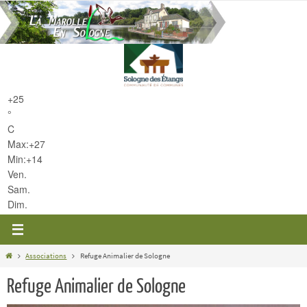
Passer
vers
le
contenu
+
25
°
C
Max:
+
27
Min:
+
14
Ven.
Sam.
Dim.
Home
Associations
Refuge Animalier de Sologne
Refuge Animalier de Sologne