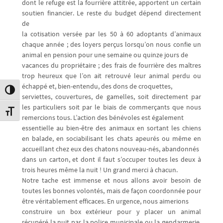
dont le refuge est la fourrière attitrée, apportent un certain
soutien financier. Le reste du budget dépend directement
de
la cotisation versée par les 50 à 60 adoptants d’animaux
chaque année ; des loyers perçus lorsqu’on nous confie un
animal en pension pour une semaine ou quinze jours de
vacances du propriétaire ; des frais de fourrière des maîtres
trop heureux que l’on ait retrouvé leur animal perdu ou
échappé et, bien-entendu, des dons de croquettes,
Passer en contraste élevé
serviettes, couvertures, de gamelles, soit directement par
les particuliers soit par le biais de commerçants que nous
Changer la taille de la police
remercions tous. L’action des bénévoles est également
essentielle au bien-être des animaux en sortant les chiens
en balade, en sociabilisant les chats apeurés ou même en
accueillant chez eux des chatons nouveau-nés, abandonnés
dans un carton, et dont il faut s’occuper toutes les deux à
trois heures même la nuit ! Un grand merci à chacun.
Notre tache est immense et nous allons avoir besoin de
toutes les bonnes volontés, mais de façon coordonnée pour
être véritablement efficaces. En urgence, nous aimerions
construire un box extérieur pour y placer un animal
récupéré la nuit par la police municipale ou la gendarmerie,