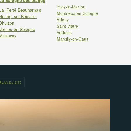
La Sologne des étangs
Yvoy-le-Marron
La- Ferté-Beauharnais
Montrieux-en-Sologne
Neung- sur-Beuvron
Villeny
Dhuizon
Saint-Viâtre
Vernou-en-Sologne
Veilleins
Millancay
Marcilly-en-Gault
PLAN DU SITE