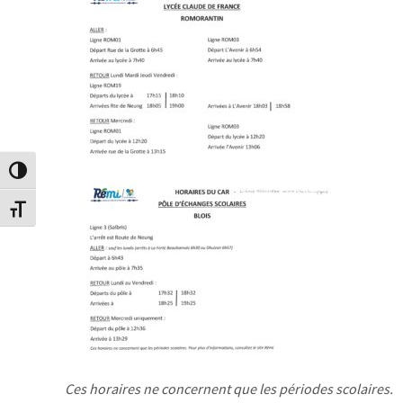
Passer en contraste élevé
Changer la taille de la police
Ces horaires ne concernent que les périodes scolaires.