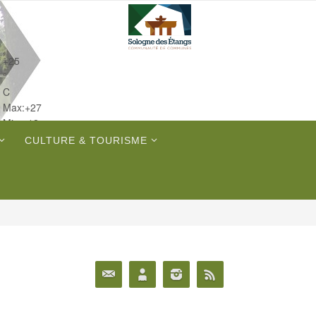
+
25
°
C
Max:
+
27
Min:
+
12
Sam.
CULTURE & TOURISME
Dim.
Lun.