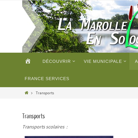
Passer
vers
le
contenu
Passer
ACCUEIL
DÉCOUVRIR
VIE MUNICIPALE
A
vers
le
contenu
FRANCE SERVICES
Home
Transports
Transports
Transports scolaires :