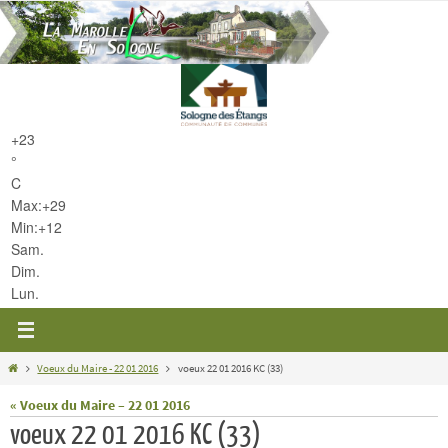
Passer
vers
le
contenu
+
23
°
C
Max:
+
29
Min:
+
12
Sam.
Dim.
Lun.
Home
Voeux du Maire - 22 01 2016
voeux 22 01 2016 KC (33)
« Voeux du Maire – 22 01 2016
voeux 22 01 2016 KC (33)