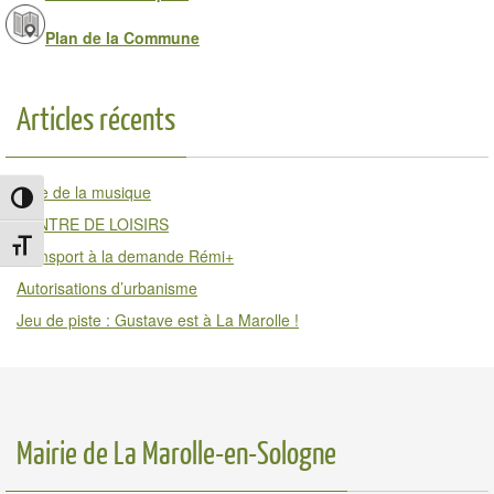
Plan de la Commune
Articles récents
Fête de la musique
Passer en contraste élevé
CENTRE DE LOISIRS
Changer la taille de la police
Transport à la demande Rémi+
Autorisations d’urbanisme
Jeu de piste : Gustave est à La Marolle !
Mairie de La Marolle-en-Sologne