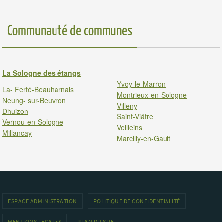
Communauté de communes
La Sologne des étangs
Yvoy-le-Marron
La- Ferté-Beauharnais
Montrieux-en-Sologne
Neung- sur-Beuvron
Villeny
Dhuizon
Saint-Viâtre
Vernou-en-Sologne
Veilleins
Millancay
Marcilly-en-Gault
ESPACE ADMINISTRATION
POLITIQUE DE CONFIDENTIALITÉ
MENTIONS LÉGALES
PLAN DU SITE