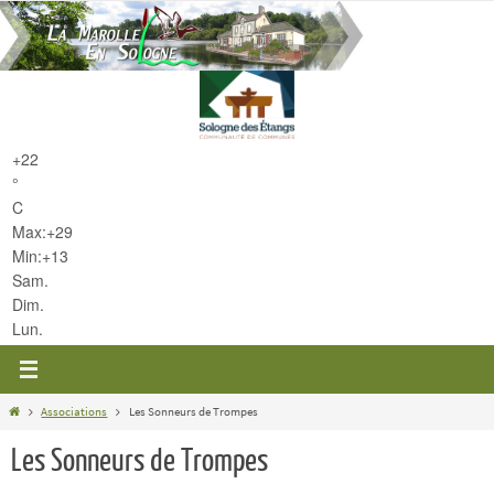
Passer
vers
le
contenu
+
22
°
C
Max:
+
29
Min:
+
13
Sam.
Dim.
Lun.
Home
Associations
Les Sonneurs de Trompes
Les Sonneurs de Trompes