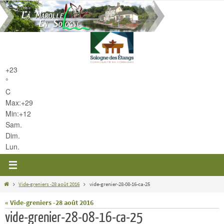
Passer
vers
le
contenu
+
23
°
C
Max:
+
29
Min:
+
12
Sam.
Dim.
Lun.
Home
Vide-greniers -28 août 2016
vide-grenier-28-08-16-ca-25
« Vide-greniers -28 août 2016
vide-grenier-28-08-16-ca-25