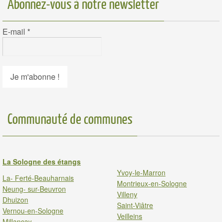
Abonnez-vous à notre newsletter
E-mail
*
Communauté de communes
La Sologne des étangs
Yvoy-le-Marron
La- Ferté-Beauharnais
Montrieux-en-Sologne
Neung- sur-Beuvron
Villeny
Dhuizon
Saint-Viâtre
Vernou-en-Sologne
Veilleins
Millancay