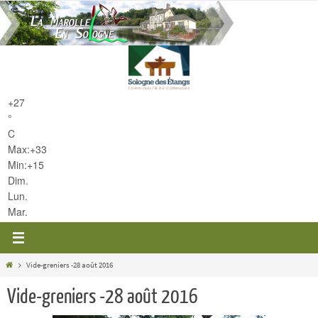
Passer
vers
le
contenu
+
27
°
C
Max:
+
33
Min:
+
15
Dim.
Lun.
Mar.
Home
Vide-greniers -28 août 2016
Vide-greniers -28 août 2016