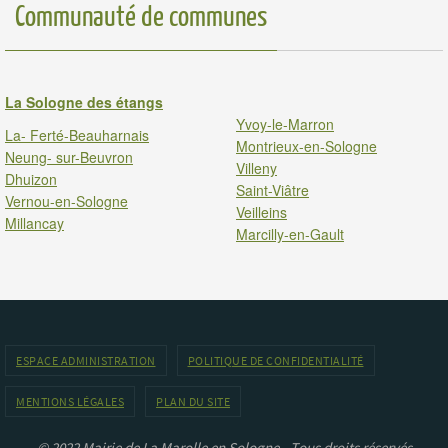
Communauté de communes
La Sologne des étangs
Yvoy-le-Marron
La- Ferté-Beauharnais
Montrieux-en-Sologne
Neung- sur-Beuvron
Villeny
Dhuizon
Saint-Viâtre
Vernou-en-Sologne
Veilleins
Millancay
Marcilly-en-Gault
ESPACE ADMINISTRATION
POLITIQUE DE CONFIDENTIALITÉ
MENTIONS LÉGALES
PLAN DU SITE
© 2022 Mairie de La Marolle en Sologne - Tous droits réservés