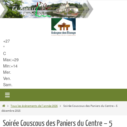
Passer
vers
le
contenu
+
27
°
C
Max:
+
29
Min:
+
14
Mer.
Ven.
Sam.
Home
Tous les événements de l’année 2026
Soirée Couscous des Paniers du Centre – 5
décembre 2015
Soirée Couscous des Paniers du Centre – 5