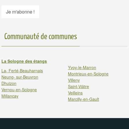
Communauté de communes
La Sologne des étangs
Yvoy-le-Marron
La- Ferté-Beauharnais
Montrieux-en-Sologne
Neung- sur-Beuvron
Villeny
Dhuizon
Saint-Viâtre
Vernou-en-Sologne
Veilleins
Millancay
Marcilly-en-Gault