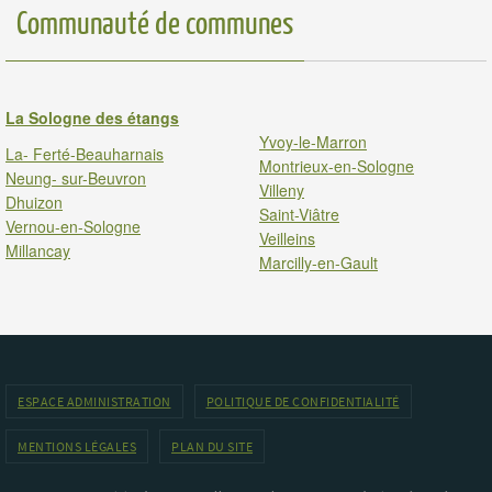
Communauté de communes
La Sologne des étangs
Yvoy-le-Marron
La- Ferté-Beauharnais
Montrieux-en-Sologne
Neung- sur-Beuvron
Villeny
Dhuizon
Saint-Viâtre
Vernou-en-Sologne
Veilleins
Millancay
Marcilly-en-Gault
ESPACE ADMINISTRATION
POLITIQUE DE CONFIDENTIALITÉ
MENTIONS LÉGALES
PLAN DU SITE