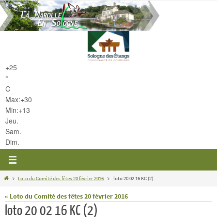
Passer
vers
le
contenu
+
25
°
C
Max:
+
30
Min:
+
13
Jeu.
Sam.
Dim.
Home
Loto du Comité des fêtes 20 février 2016
loto 20 02 16 KC (2)
« Loto du Comité des fêtes 20 février 2016
loto 20 02 16 KC (2)