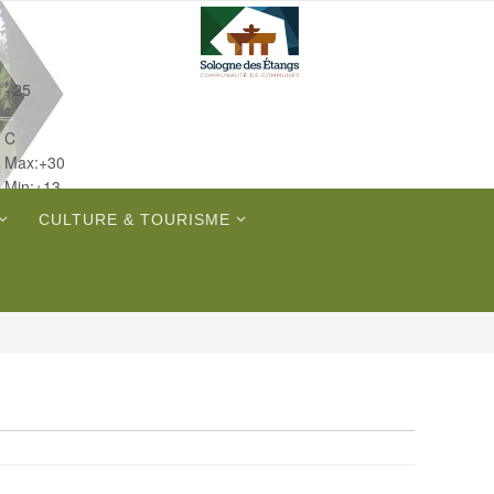
+
25
°
C
Max:
+
30
Min:
+
13
Jeu.
CULTURE & TOURISME
Sam.
Dim.