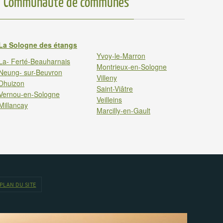
Communauté de communes
La Sologne des étangs
Yvoy-le-Marron
La- Ferté-Beauharnais
Montrieux-en-Sologne
Neung- sur-Beuvron
Villeny
Dhuizon
Saint-Viâtre
Vernou-en-Sologne
Veilleins
Millancay
Marcilly-en-Gault
PLAN DU SITE