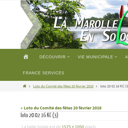
Passer
vers
le
contenu
Passer
ACCUEIL
DÉCOUVRIR
VIE MUNICIPALE
A
vers
le
contenu
FRANCE SERVICES
Home
Loto du Comité des fêtes 20 février 2016
loto 20 02 16 KC (3
« Loto du Comité des fêtes 20 février 2016
loto 20 02 16 KC (3)
La taille totale est de
1575 × 1050
pixels