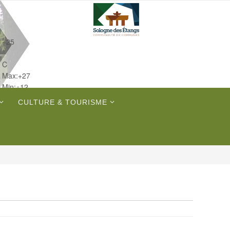
+
25
°
C
Max:
+
27
Min:
+
12
Sam.
CULTURE & TOURISME
Dim.
Lun.