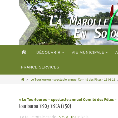
Passer
vers
le
contenu
Passer
ACCUEIL
DÉCOUVRIR
VIE MUNICIPALE
A
vers
le
contenu
FRANCE SERVICES
Home
Le Tourlourou - spectacle annuel Comité des Fêtes - 18 03 18
« Le Tourlourou – spectacle annuel Comité des Fêtes – 
tourlourou 18 03 18 CA (150)
La taille totale est de
1575 × 1050
pixels