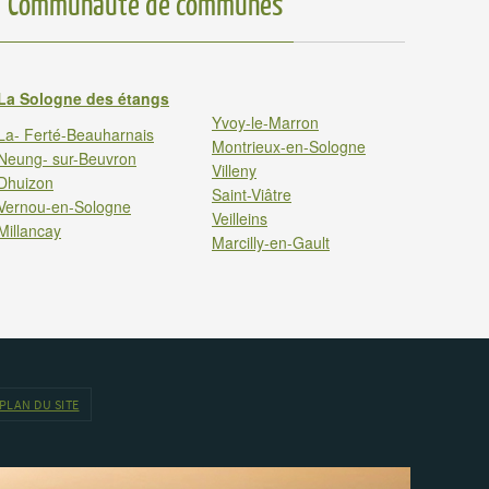
Communauté de communes
La Sologne des étangs
Yvoy-le-Marron
La- Ferté-Beauharnais
Montrieux-en-Sologne
Neung- sur-Beuvron
Villeny
Dhuizon
Saint-Viâtre
Vernou-en-Sologne
Veilleins
Millancay
Marcilly-en-Gault
PLAN DU SITE