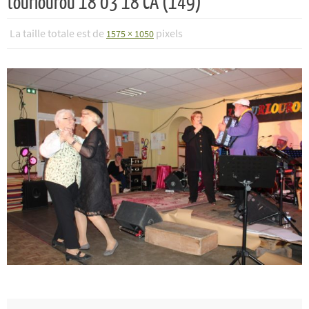
tourlourou 18 03 18 CA (149)
La taille totale est de
pixels
1575 × 1050