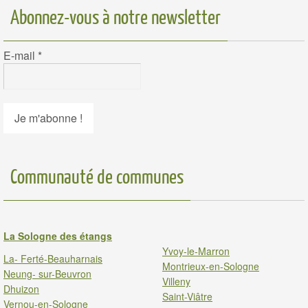
Abonnez-vous à notre newsletter
E-mail
*
Communauté de communes
La Sologne des étangs
Yvoy-le-Marron
La- Ferté-Beauharnais
Montrieux-en-Sologne
Neung- sur-Beuvron
Villeny
Dhuizon
Saint-Viâtre
Vernou-en-Sologne