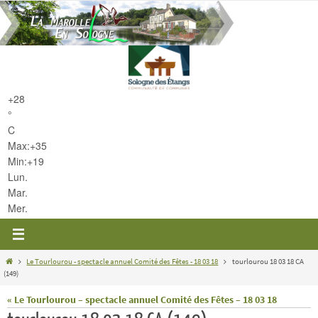
Passer
vers
le
contenu
+
28
°
C
Max:
+
35
Min:
+
19
Lun.
Mar.
Mer.
Home
Le Tourlourou - spectacle annuel Comité des Fêtes - 18 03 18
tourlourou 18 03 18 CA
(149)
« Le Tourlourou – spectacle annuel Comité des Fêtes – 18 03 18