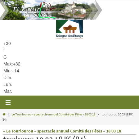
Passer
vers
le
contenu
+
30
°
C
Max:
+
32
Min:
+
14
Dim.
Lun.
Mar.
Home
Le Tourlourou - spectacle annuel Comité des Fêtes - 18 03 18
tourlourou 10 03 18 KC
(84)
« Le Tourlourou – spectacle annuel Comité des Fêtes – 18 03 18