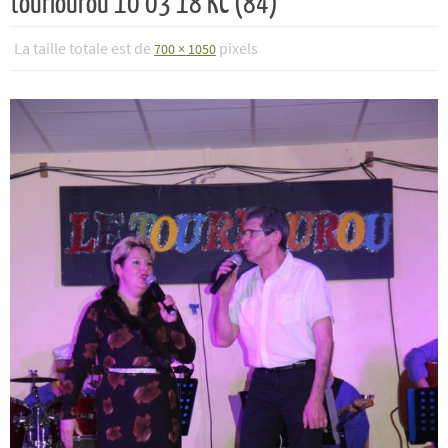
tourlourou 10 03 18 KC (84)
La taille totale est de
pixels
700 × 1050