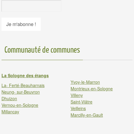
Communauté de communes
La Sologne des étangs
Yvoy-le-Marron
La- Ferté-Beauharnais
Montrieux-en-Sologne
Neung- sur-Beuvron
Villeny
Dhuizon
Saint-Viâtre
Vernou-en-Sologne
Veilleins
Millancay
Marcilly-en-Gault