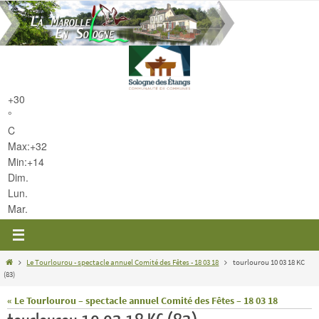
Passer
vers
le
contenu
+
30
°
C
Max:
+
32
Min:
+
14
Dim.
Lun.
Mar.
Home
Le Tourlourou - spectacle annuel Comité des Fêtes - 18 03 18
tourlourou 10 03 18 KC
(83)
« Le Tourlourou – spectacle annuel Comité des Fêtes – 18 03 18