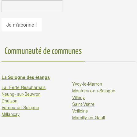
Communauté de communes
La Sologne des étangs
Yvoy-le-Marron
La- Ferté-Beauharnais
Montrieux-en-Sologne
Neung- sur-Beuvron
Villeny
Dhuizon
Saint-Viâtre
Vernou-en-Sologne
Veilleins
Millancay
Marcilly-en-Gault