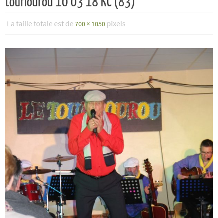
tourlourou 10 03 18 KC (83)
La taille totale est de
pixels
700 × 1050