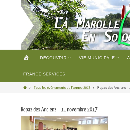
Passer
vers
le
contenu
Passer
ACCUEIL
DÉCOUVRIR
VIE MUNICIPALE
A
vers
le
contenu
FRANCE SERVICES
Home
Tous les événements de l’année 2017
Repas des Anciens –
Repas des Anciens – 11 novembre 2017