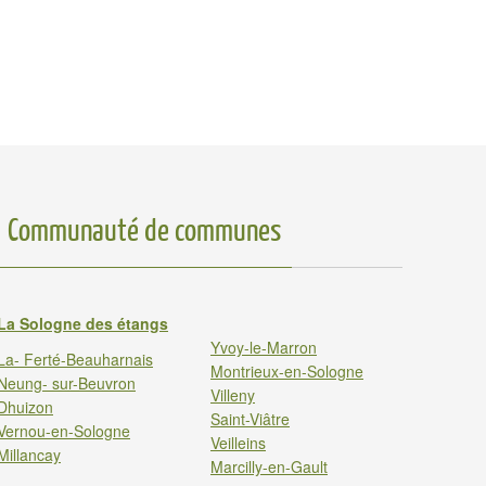
Communauté de communes
La Sologne des étangs
Yvoy-le-Marron
La- Ferté-Beauharnais
Montrieux-en-Sologne
Neung- sur-Beuvron
Villeny
Dhuizon
Saint-Viâtre
Vernou-en-Sologne
Veilleins
Millancay
Marcilly-en-Gault