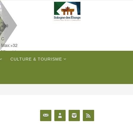
+
29
°
C
Max:
+
32
Min:
+
14
Dim.
CULTURE & TOURISME
Lun.
Mar.