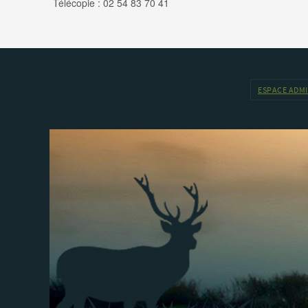
Télécopie : 02 54 83 70 41
ESPACE ADM