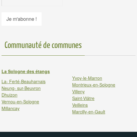
Communauté de communes
La Sologne des étangs
Yvoy-le-Marron
La- Ferté-Beauharnais
Montrieux-en-Sologne
Neung- sur-Beuvron
Villeny
Dhuizon
Saint-Viâtre
Vernou-en-Sologne
Veilleins
Millancay
Marcilly-en-Gault