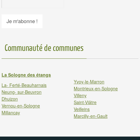
Communauté de communes
La Sologne des étangs
Yvoy-le-Marron
La- Ferté-Beauharnais
Montrieux-en-Sologne
Neung- sur-Beuvron
Villeny
Dhuizon
Saint-Viâtre
Vernou-en-Sologne
Veilleins
Millancay
Marcilly-en-Gault