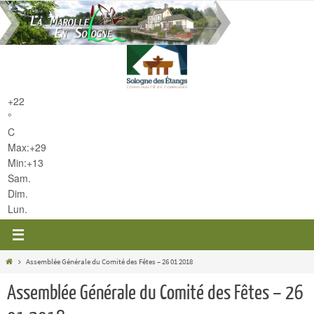
Passer
vers
le
contenu
+
22
°
C
Max:
+
29
Min:
+
13
Sam.
Dim.
Lun.
Home
Assemblée Générale du Comité des Fêtes – 26 01 2018
Assemblée Générale du Comité des Fêtes – 26