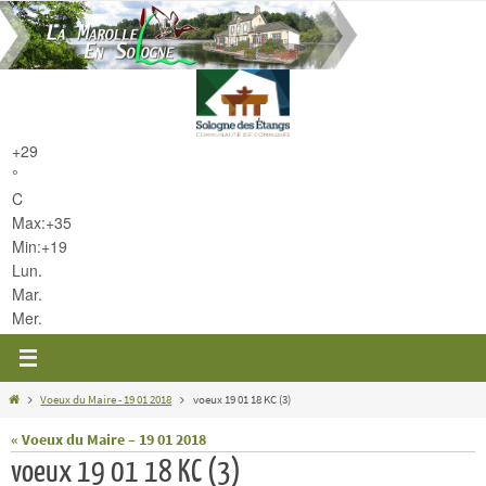
Passer
vers
le
contenu
+
29
°
C
Max:
+
35
Min:
+
19
Lun.
Mar.
Mer.
Home
Voeux du Maire - 19 01 2018
voeux 19 01 18 KC (3)
« Voeux du Maire – 19 01 2018
voeux 19 01 18 KC (3)