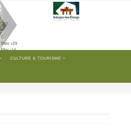
+
27
°
C
Max:
+
29
Min:
+
14
Mer.
CULTURE & TOURISME
Ven.
Sam.