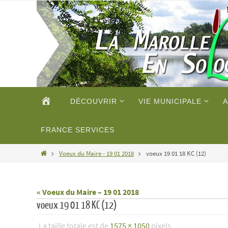
Passer
vers
le
contenu
Passer
ACCUEIL
DÉCOUVRIR
VIE MUNICIPALE
A
vers
le
contenu
FRANCE SERVICES
Home
Voeux du Maire - 19 01 2018
voeux 19 01 18 KC (12)
« Voeux du Maire – 19 01 2018
voeux 19 01 18 KC (12)
La taille totale est de
1575 × 1050
pixels