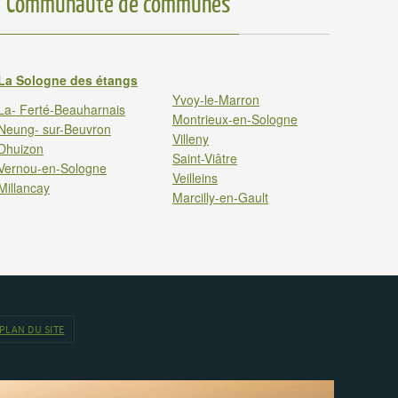
Communauté de communes
La Sologne des étangs
Yvoy-le-Marron
La- Ferté-Beauharnais
Montrieux-en-Sologne
Neung- sur-Beuvron
Villeny
Dhuizon
Saint-Viâtre
Vernou-en-Sologne
Veilleins
Millancay
Marcilly-en-Gault
PLAN DU SITE