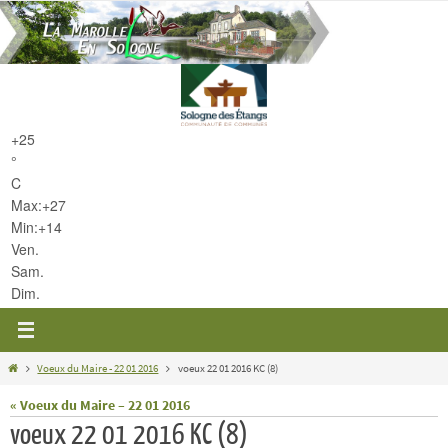
Passer
vers
le
contenu
+
25
°
C
Max:
+
27
Min:
+
14
Ven.
Sam.
Dim.
Home
Voeux du Maire - 22 01 2016
voeux 22 01 2016 KC (8)
« Voeux du Maire – 22 01 2016
voeux 22 01 2016 KC (8)