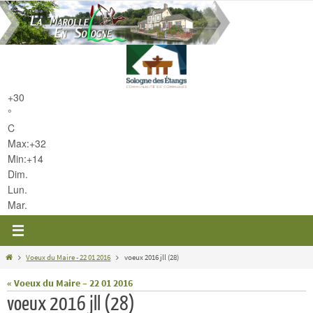
Passer
vers
le
contenu
+
30
°
C
Max:
+
32
Min:
+
14
Dim.
Lun.
Mar.
Home
Voeux du Maire - 22 01 2016
voeux 2016 jll (28)
« Voeux du Maire – 22 01 2016
voeux 2016 jll (28)