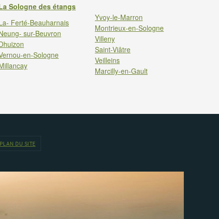
La Sologne des étangs
Yvoy-le-Marron
La- Ferté-Beauharnais
Montrieux-en-Sologne
Neung- sur-Beuvron
Villeny
Dhuizon
Saint-Viâtre
Vernou-en-Sologne
Veilleins
Millancay
Marcilly-en-Gault
PLAN DU SITE