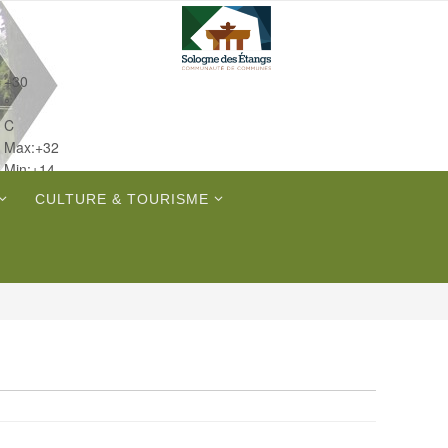
+
30
°
C
Max:
+
32
Min:
+
14
Dim.
CULTURE & TOURISME
Lun.
Mar.