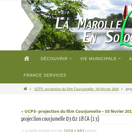
Passer
vers
le
contenu
Passer
ACCUEIL
DÉCOUVRIR
VIE MUNICIPALE
A
vers
le
contenu
FRANCE SERVICES
Home
UCPS- projection du film Courjumelle - 03 février 2018
proj
« UCPS- projection du film Courjumelle – 03 février 20
projection courjumelle 03 02 18 CA (13)
La taille totale est de
1024 × 683
pixels