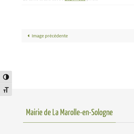
Image précédente
Passer en contraste élevé
Changer la taille de la police
Mairie de La Marolle-en-Sologne