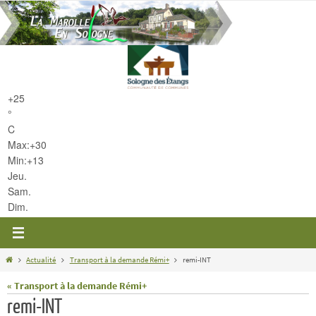
Passer
vers
le
contenu
+
25
°
C
Max:
+
30
Min:
+
13
Jeu.
Sam.
Dim.
Home
Actualité
Transport à la demande Rémi+
remi-INT
« Transport à la demande Rémi+
remi-INT