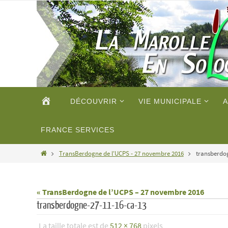
Passer
vers
le
contenu
Passer
ACCUEIL
DÉCOUVRIR
VIE MUNICIPALE
A
vers
le
contenu
FRANCE SERVICES
Home
TransBerdogne de l'UCPS - 27 novembre 2016
transberdog
« TransBerdogne de l’UCPS – 27 novembre 2016
transberdogne-27-11-16-ca-13
La taille totale est de
512 × 768
pixels