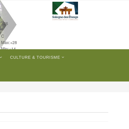
+
26
°
C
Max:
+
28
Min:
+
14
Ven.
CULTURE & TOURISME
Sam.
Dim.