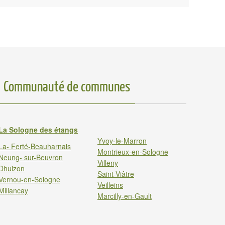
Communauté de communes
La Sologne des étangs
Yvoy-le-Marron
La- Ferté-Beauharnais
Montrieux-en-Sologne
Neung- sur-Beuvron
Villeny
Dhuizon
Saint-Viâtre
Vernou-en-Sologne
Veilleins
Millancay
Marcilly-en-Gault