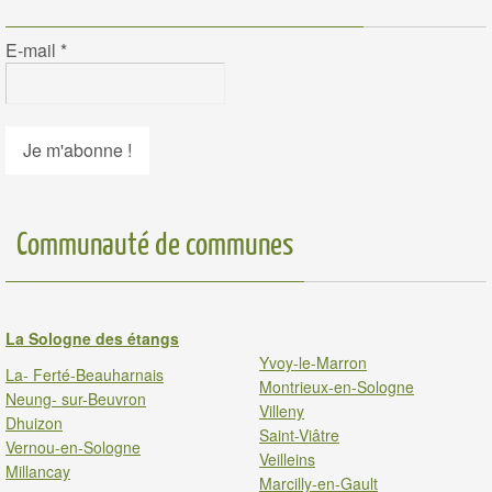
E-mail
*
Communauté de communes
La Sologne des étangs
Yvoy-le-Marron
La- Ferté-Beauharnais
Montrieux-en-Sologne
Neung- sur-Beuvron
Villeny
Dhuizon
Saint-Viâtre
Vernou-en-Sologne
Veilleins
Millancay
Marcilly-en-Gault