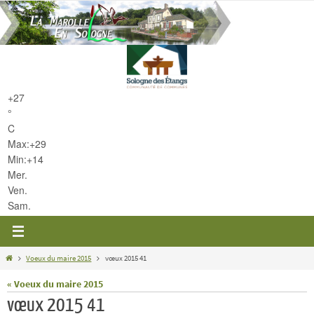
Passer
vers
le
contenu
+
27
°
C
Max:
+
29
Min:
+
14
Mer.
Ven.
Sam.
Home
Voeux du maire 2015
vœux 2015 41
« Voeux du maire 2015
vœux 2015 41