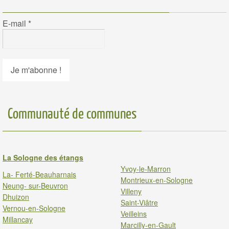
E-mail
*
Communauté de communes
La Sologne des étangs
Yvoy-le-Marron
La- Ferté-Beauharnais
Montrieux-en-Sologne
Neung- sur-Beuvron
Villeny
Dhuizon
Saint-Viâtre
Vernou-en-Sologne
Veilleins
Millancay
Marcilly-en-Gault