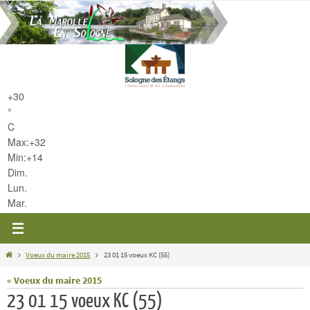
Passer
vers
le
contenu
+
30
°
C
Max:
+
32
Min:
+
14
Dim.
Lun.
Mar.
Home
Voeux du maire 2015
23 01 15 voeux KC (55)
« Voeux du maire 2015
23 01 15 voeux KC (55)