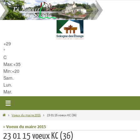
Passer
vers
le
contenu
+
29
°
C
Max:
+
35
Min:
+
20
Sam.
Lun.
Mar.
Home
Voeux du maire 2015
23 01 15 voeux KC (36)
« Voeux du maire 2015
23 01 15 voeux KC (36)