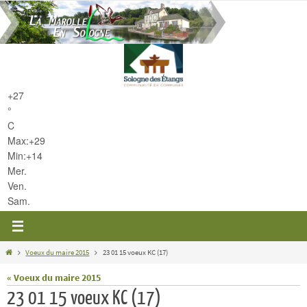
Passer
vers
le
contenu
+
27
°
C
Max:
+
29
Min:
+
14
Mer.
Ven.
Sam.
Home
Voeux du maire 2015
23 01 15 voeux KC (17)
« Voeux du maire 2015
23 01 15 voeux KC (17)