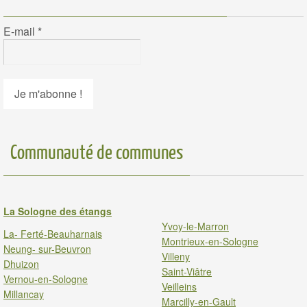
E-mail
*
Communauté de communes
La Sologne des étangs
Yvoy-le-Marron
La- Ferté-Beauharnais
Montrieux-en-Sologne
Neung- sur-Beuvron
Villeny
Dhuizon
Saint-Viâtre
Vernou-en-Sologne
Veilleins
Millancay
Marcilly-en-Gault