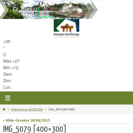
Passer
vers
le
contenu
+
25
°
C
Max:
+
27
Min:
+
12
Sam.
Dim.
Lun.
Home
Vide-Grenier 30/08/2015
IMG_5079 [400×300]
« Vide-Grenier 30/08/2015
IMG_5079 [400×300]