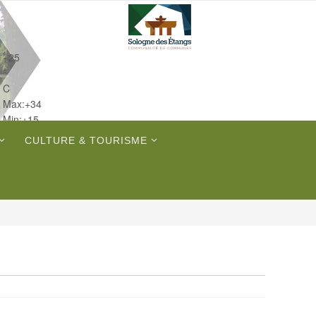
+
25
°
C
Max:
+
34
Min:
+
15
Ven.
CULTURE & TOURISME
Dim.
Lun.