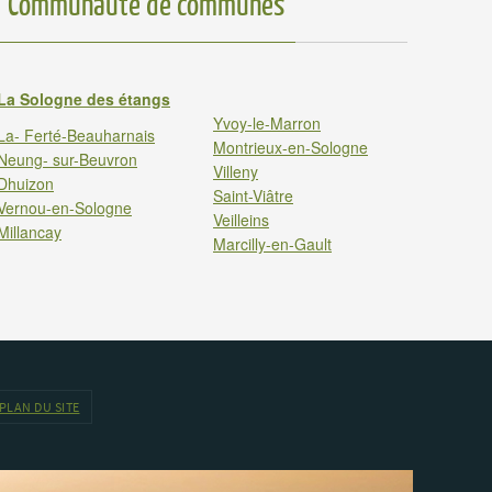
Communauté de communes
La Sologne des étangs
Yvoy-le-Marron
La- Ferté-Beauharnais
Montrieux-en-Sologne
Neung- sur-Beuvron
Villeny
Dhuizon
Saint-Viâtre
Vernou-en-Sologne
Veilleins
Millancay
Marcilly-en-Gault
PLAN DU SITE