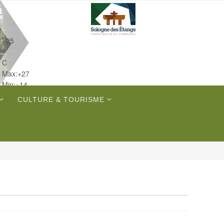
+
25
°
C
Max:
+
27
Min:
+
14
Ven.
CULTURE & TOURISME
Sam.
Dim.