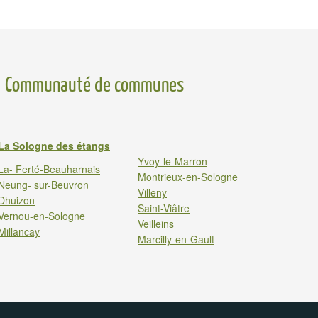
Communauté de communes
La Sologne des étangs
Yvoy-le-Marron
La- Ferté-Beauharnais
Montrieux-en-Sologne
Neung- sur-Beuvron
Villeny
Dhuizon
Saint-Viâtre
Vernou-en-Sologne
Veilleins
Millancay
Marcilly-en-Gault