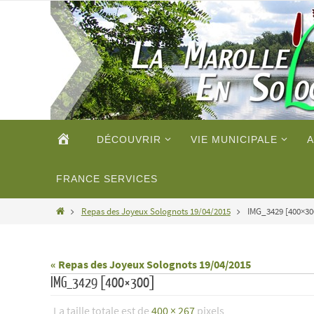
Passer
vers
le
contenu
Passer
ACCUEIL
DÉCOUVRIR
VIE MUNICIPALE
A
vers
le
contenu
FRANCE SERVICES
Home
Repas des Joyeux Solognots 19/04/2015
IMG_3429 [400×30
« Repas des Joyeux Solognots 19/04/2015
IMG_3429 [400×300]
La taille totale est de
400 × 267
pixels