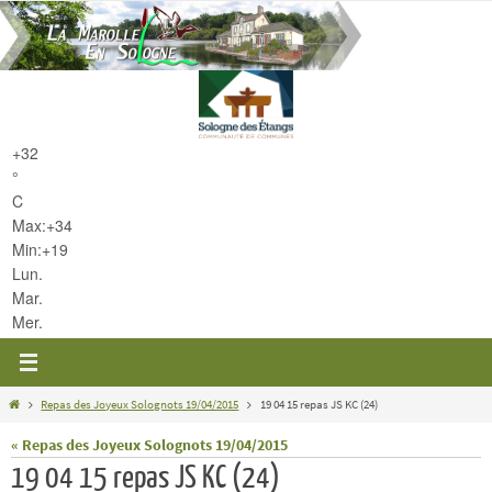
Passer
vers
le
contenu
+
32
°
C
Max:
+
34
Min:
+
19
Lun.
Mar.
Mer.
Home
Repas des Joyeux Solognots 19/04/2015
19 04 15 repas JS KC (24)
« Repas des Joyeux Solognots 19/04/2015
19 04 15 repas JS KC (24)