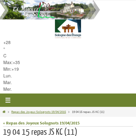
Passer
vers
le
contenu
+
28
°
C
Max:
+
35
Min:
+
19
Lun.
Mar.
Mer.
Home
Repas des Joyeux Solognots 19/04/2015
19 04 15 repas JS KC (11)
« Repas des Joyeux Solognots 19/04/2015
19 04 15 repas JS KC (11)