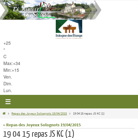
Passer
vers
le
contenu
+
25
°
C
Max:
+
34
Min:
+
15
Ven.
Dim.
Lun.
Home
Repas des Joyeux Solognots 19/04/2015
19 04 15 repas JS KC (1)
« Repas des Joyeux Solognots 19/04/2015
19 04 15 repas JS KC (1)