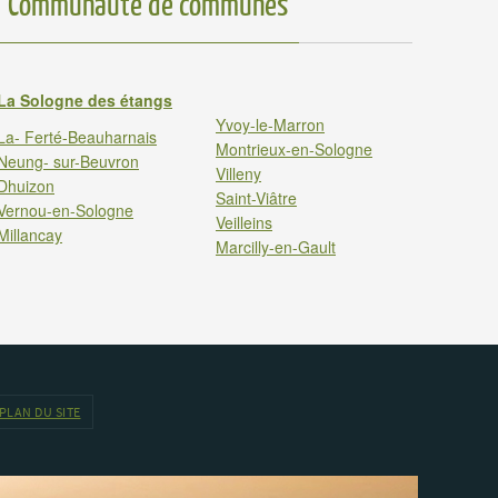
Communauté de communes
La Sologne des étangs
Yvoy-le-Marron
La- Ferté-Beauharnais
Montrieux-en-Sologne
Neung- sur-Beuvron
Villeny
Dhuizon
Saint-Viâtre
Vernou-en-Sologne
Veilleins
Millancay
Marcilly-en-Gault
PLAN DU SITE