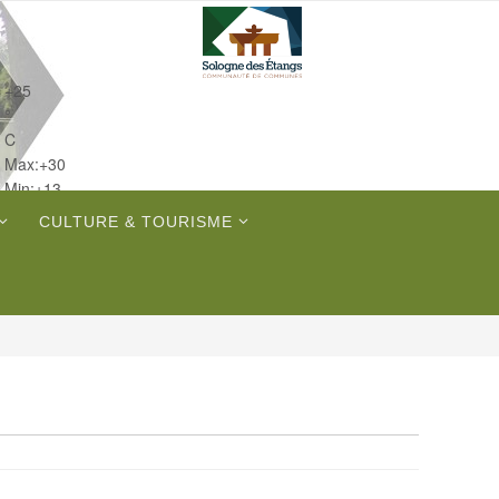
+
25
°
C
Max:
+
30
Min:
+
13
Jeu.
CULTURE & TOURISME
Sam.
Dim.