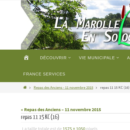
Passer
vers
le
contenu
Passer
ACCUEIL
DÉCOUVRIR
VIE MUNICIPALE
A
vers
le
contenu
FRANCE SERVICES
Home
Repas des Anciens - 11 novembre 2015
repas 11 15 KC (16)
« Repas des Anciens – 11 novembre 2015
repas 11 15 KC (16)
La taille totale est de
1575 × 1050
pixels