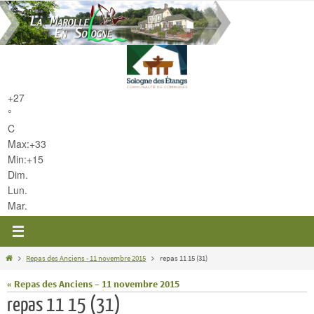
Passer
vers
le
contenu
+
27
°
C
Max:
+
33
Min:
+
15
Dim.
Lun.
Mar.
Home
Repas des Anciens - 11 novembre 2015
repas 11 15 (31)
« Repas des Anciens – 11 novembre 2015
repas 11 15 (31)