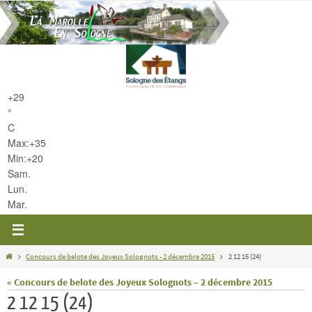
Passer
vers
le
contenu
+
29
°
C
Max:
+
35
Min:
+
20
Sam.
Lun.
Mar.
Home
Concours de belote des Joyeux Solognots - 2 décembre 2015
2 12 15 (24)
« Concours de belote des Joyeux Solognots – 2 décembre 2015
2 12 15 (24)