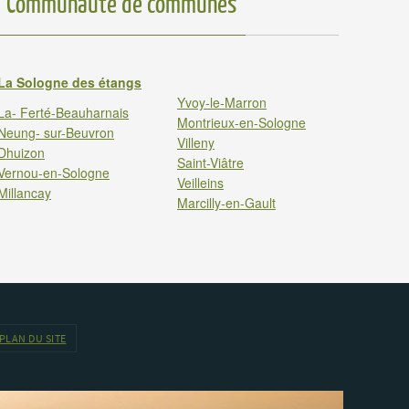
Communauté de communes
La Sologne des étangs
Yvoy-le-Marron
La- Ferté-Beauharnais
Montrieux-en-Sologne
Neung- sur-Beuvron
Villeny
Dhuizon
Saint-Viâtre
Vernou-en-Sologne
Veilleins
Millancay
Marcilly-en-Gault
PLAN DU SITE