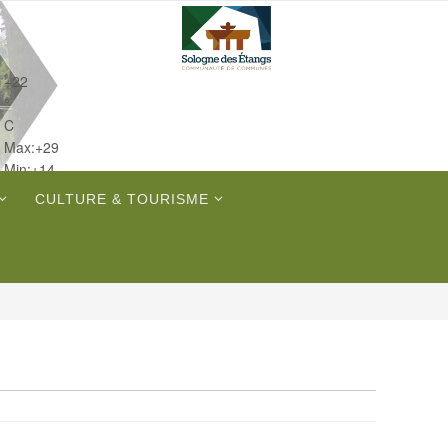
+
22
°
C
Max:
+
29
Min:
+
14
Ven.
CULTURE & TOURISME
Sam.
Dim.