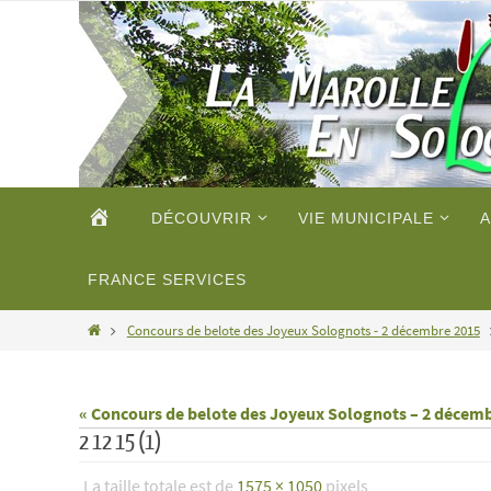
Passer
vers
le
contenu
Passer
ACCUEIL
DÉCOUVRIR
VIE MUNICIPALE
A
vers
le
contenu
FRANCE SERVICES
Home
Concours de belote des Joyeux Solognots - 2 décembre 2015
« Concours de belote des Joyeux Solognots – 2 décem
2 12 15 (1)
La taille totale est de
1575 × 1050
pixels