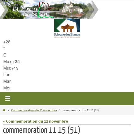
Passer
vers
le
contenu
+
28
°
C
Max:
+
35
Min:
+
19
Lun.
Mar.
Mer.
Home
Commémoration du 11 novembre
commemoration 11 15 (51)
« Commémoration du 11 novembre
commemoration 11 15 (51)