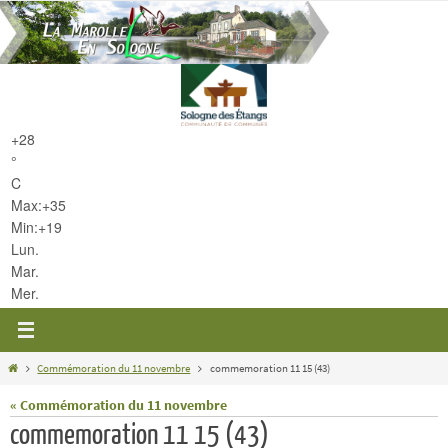
Passer
vers
le
contenu
+
28
°
C
Max:
+
35
Min:
+
19
Lun.
Mar.
Mer.
Home
Commémoration du 11 novembre
commemoration 11 15 (43)
« Commémoration du 11 novembre
commemoration 11 15 (43)