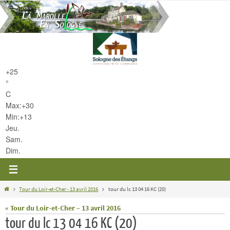
Passer
vers
le
contenu
+
25
°
C
Max:
+
30
Min:
+
13
Jeu.
Sam.
Dim.
Home
Tour du Loir-et-Cher - 13 avril 2016
tour du lc 13 04 16 KC (20)
« Tour du Loir-et-Cher – 13 avril 2016
tour du lc 13 04 16 KC (20)