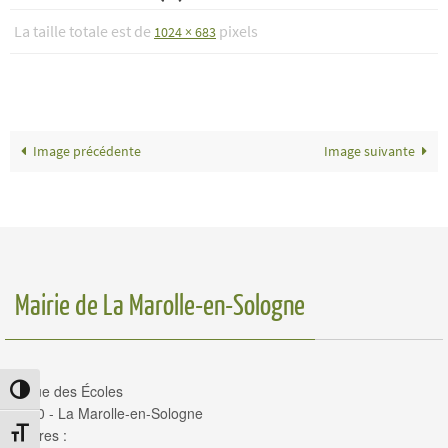
La taille totale est de
pixels
1024 × 683
Image précédente
Image suivante
Mairie de La Marolle-en-Sologne
14, rue des Écoles
Passer en contraste élevé
41210 - La Marolle-en-Sologne
Horaires :
Changer la taille de la police