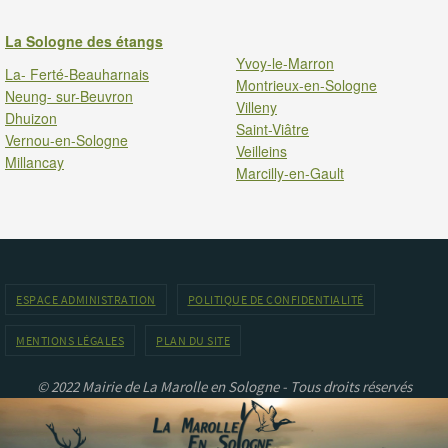
La Sologne des étangs
Yvoy-le-Marron
La- Ferté-Beauharnais
Montrieux-en-Sologne
Neung- sur-Beuvron
Villeny
Dhuizon
Saint-Viâtre
Vernou-en-Sologne
Veilleins
Millancay
Marcilly-en-Gault
ESPACE ADMINISTRATION
POLITIQUE DE CONFIDENTIALITÉ
MENTIONS LÉGALES
PLAN DU SITE
© 2022 Mairie de La Marolle en Sologne - Tous droits réservés