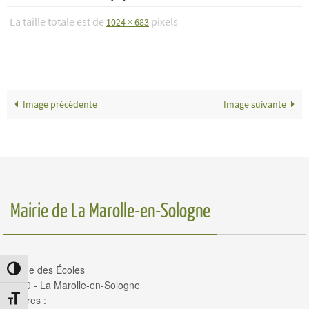
La taille totale est de
pixels
1024 × 683
Image précédente
Image suivante
Mairie de La Marolle-en-Sologne
14, rue des Écoles
Passer en contraste élevé
41210 - La Marolle-en-Sologne
Horaires :
Changer la taille de la police