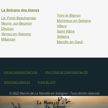
La Sologne des étangs
Yvoy-le-Marron
La- Ferté-Beauharnais
Montrieux-en-Sologne
Neung- sur-Beuvron
Villeny
Dhuizon
Saint-Viâtre
Vernou-en-Sologne
Veilleins
Millancay
Marcilly-en-Gault
ESPACE ADMINISTRATION
POLITIQUE DE CONFIDENTIALITÉ
MENTIONS LÉGALES
PLAN DU SITE
© 2022 Mairie de La Marolle en Sologne - Tous droits réservés