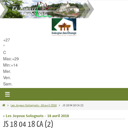
Passer
vers
le
contenu
+
27
°
C
Max:
+
29
Min:
+
14
Mer.
Ven.
Sam.
Home
Les Joyeux Solognots - 18 avril 2018
JS 18 04 18 CA (2)
« Les Joyeux Solognots – 18 avril 2018
JS 18 04 18 CA (2)