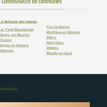
Communauté de communes
La Sologne des étangs
Yvoy-le-Marron
La- Ferté-Beauharnais
Montrieux-en-Sologne
Neung- sur-Beuvron
Villeny
Dhuizon
Saint-Viâtre
Vernou-en-Sologne
Veilleins
Millancay
Marcilly-en-Gault
PLAN DU SITE