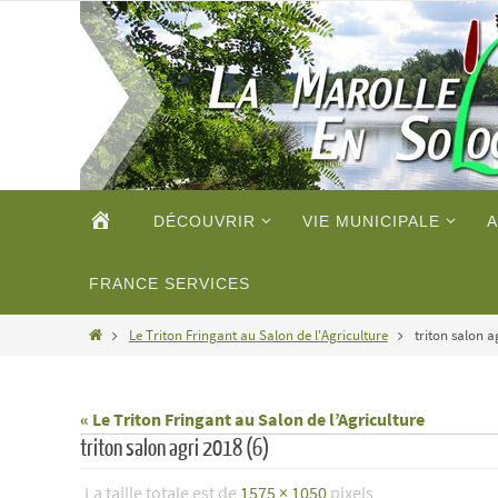
Passer
vers
le
contenu
Passer
ACCUEIL
DÉCOUVRIR
VIE MUNICIPALE
A
vers
le
contenu
FRANCE SERVICES
Home
Le Triton Fringant au Salon de l'Agriculture
triton salon a
« Le Triton Fringant au Salon de l’Agriculture
triton salon agri 2018 (6)
La taille totale est de
1575 × 1050
pixels