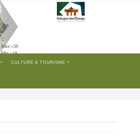
+
28
°
C
Max:
+
35
Min:
+
19
Lun.
CULTURE & TOURISME
Mar.
Mer.