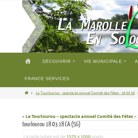
Passer
vers
le
contenu
Passer
ACCUEIL
DÉCOUVRIR
VIE MUNICIPALE
A
vers
le
contenu
FRANCE SERVICES
Home
Le Tourlourou - spectacle annuel Comité des Fêtes - 18 03 18
« Le Tourlourou – spectacle annuel Comité des Fêtes – 
tourlourou 18 03 18 CA (56)
La taille totale est de
1575 × 1050
pixels