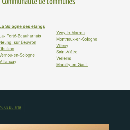
Communauté de communes
La Sologne des étangs
Yvoy-le-Marron
La- Ferté-Beauharnais
Montrieux-en-Sologne
Neung- sur-Beuvron
Villeny
Dhuizon
Saint-Viâtre
Vernou-en-Sologne
Veilleins
Millancay
Marcilly-en-Gault
PLAN DU SITE