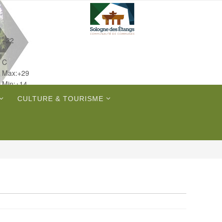
+
22
°
C
Max:
+
29
Min:
+
14
Ven.
CULTURE & TOURISME
Sam.
Dim.