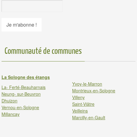
Communauté de communes
La Sologne des étangs
Yvoy-le-Marron
La- Ferté-Beauharnais
Montrieux-en-Sologne
Neung- sur-Beuvron
Villeny
Dhuizon
Saint-Viâtre
Vernou-en-Sologne
Veilleins
Millancay
Marcilly-en-Gault