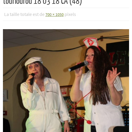
tourlourou 18 03 18 CA (48)
La taille totale est de
pixels
700 × 1050