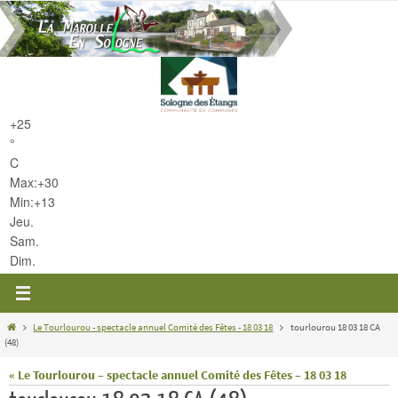
Passer
vers
le
contenu
+
25
°
C
Max:
+
30
Min:
+
13
Jeu.
Sam.
Dim.
Home
Le Tourlourou - spectacle annuel Comité des Fêtes - 18 03 18
tourlourou 18 03 18 CA
(48)
« Le Tourlourou – spectacle annuel Comité des Fêtes – 18 03 18