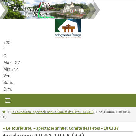
Passer
vers
le
contenu
+
25
°
C
Max:
+
27
Min:
+
14
Ven.
Sam.
Dim.
Home
Le Tourlourou - spectacle annuel Comité des Fêtes - 18 03 18
tourlourou 18 03 18 CA
(44)
« Le Tourlourou – spectacle annuel Comité des Fêtes – 18 03 18