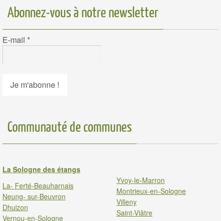
Abonnez-vous à notre newsletter
E-mail
*
Communauté de communes
La Sologne des étangs
Yvoy-le-Marron
La- Ferté-Beauharnais
Montrieux-en-Sologne
Neung- sur-Beuvron
Villeny
Dhuizon
Saint-Viâtre
Vernou-en-Sologne